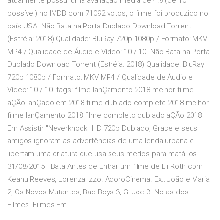
atualmente possui uma avaliação média de 4.9 (de 10
possível) no IMDB com 71092 votos, o filme foi produzido no
país USA. Não Bata na Porta Dublado Download Torrent
(Estréia: 2018) Qualidade: BluRay 720p 1080p / Formato: MKV
MP4 / Qualidade de Áudio e Vídeo: 10 / 10. Não Bata na Porta
Dublado Download Torrent (Estréia: 2018) Qualidade: BluRay
720p 1080p / Formato: MKV MP4 / Qualidade de Áudio e
Vídeo: 10 / 10. tags: filme lanÇamento 2018 melhor filme
aÇÃo lanÇado em 2018 filme dublado completo 2018 melhor
filme lanÇamento 2018 filme completo dublado aÇÃo 2018
Em Assistir "Neverknock" HD 720p Dublado, Grace e seus
amigos ignoram as advertências de uma lenda urbana e
libertam uma criatura que usa seus medos para matá-los.
31/08/2015 · Bata Antes de Entrar um filme de Eli Roth com
Keanu Reeves, Lorenza Izzo. AdoroCinema. Ex.: João e Maria
2, Os Novos Mutantes, Bad Boys 3, GI Joe 3. Notas dos
Filmes. Filmes Em