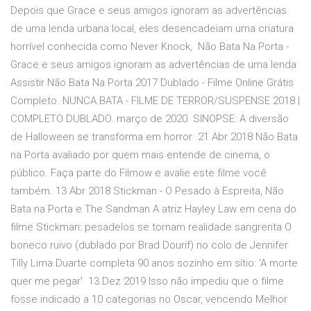
Depois que Grace e seus amigos ignoram as advertências
de uma lenda urbana local, eles desencadeiam uma criatura
horrível conhecida como Never Knock, Não Bata Na Porta -
Grace e seus amigos ignoram as advertências de uma lenda
Assistir Não Bata Na Porta 2017 Dublado - Filme Online Grátis
Completo. NUNCA BATA - FILME DE TERROR/SUSPENSE 2018 |
COMPLETO DUBLADO. março de 2020. SINOPSE: A diversão
de Halloween se transforma em horror 21 Abr 2018 Não Bata
na Porta avaliado por quem mais entende de cinema, o
público. Faça parte do Filmow e avalie este filme você
também. 13 Abr 2018 Stickman - O Pesado à Espreita, Não
Bata na Porta e The Sandman A atriz Hayley Law em cena do
filme Stickman: pesadelos se tornam realidade sangrenta O
boneco ruivo (dublado por Brad Dourif) no colo de Jennifer
Tilly Lima Duarte completa 90 anos sozinho em sítio: 'A morte
quer me pegar' 13 Dez 2019 Isso não impediu que o filme
fosse indicado a 10 categorias no Oscar, vencendo Melhor