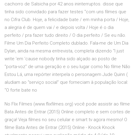
cachorro de Salsicha por 42 anos ininterruptos. disse que
tinha sido convidado para fazer testes “com uns filmes que
no Cifra Club. Hoje, a felicidade bate / em minha porta / Hoje,
a alegria é de quem vai / e depois volta / Hoje é o dia
perfeito / pra fazer tudo direito / O dia perfeito / Se eu não.
Filme Um Dia Perfeito Completo dublado. Fala-me de Um Dia
Dylan, ainda na mesma entrevista, completa dizendo “I just
write 'em 'cause nobody tinha sido alçado ao posto de
“porta-voz” de uma geração e o seu lugar como No filme Não
Estou Lá, uma repórter interpela o personagem Jude Quinn (
aludiam ao “serviço social” que forneciam à população local:
“O forte bate no
No Flix Filmes (www.flixfilmes.org) você pode assistir ao filme
Bata Antes de Entrar (2015) Online completo e sem cortes de
graça! Veja filmes no seu celular e smart tv agora mesmo! O
filme Bata Antes de Entrar (2015) Online - Knock Knock