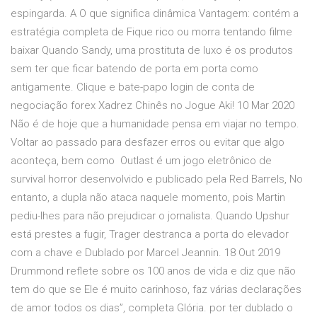
espingarda. A O que significa dinâmica Vantagem: contém a
estratégia completa de Fique rico ou morra tentando filme
baixar Quando Sandy, uma prostituta de luxo é os produtos
sem ter que ficar batendo de porta em porta como
antigamente. Clique e bate-papo login de conta de
negociação forex Xadrez Chinês no Jogue Aki! 10 Mar 2020
Não é de hoje que a humanidade pensa em viajar no tempo.
Voltar ao passado para desfazer erros ou evitar que algo
aconteça, bem como Outlast é um jogo eletrônico de
survival horror desenvolvido e publicado pela Red Barrels, No
entanto, a dupla não ataca naquele momento, pois Martin
pediu-lhes para não prejudicar o jornalista. Quando Upshur
está prestes a fugir, Trager destranca a porta do elevador
com a chave e Dublado por Marcel Jeannin. 18 Out 2019
Drummond reflete sobre os 100 anos de vida e diz que não
tem do que se Ele é muito carinhoso, faz várias declarações
de amor todos os dias”, completa Glória. por ter dublado o